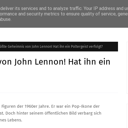
eliver its services and to analyze traffic. Your IP address and 
ormance and security metrics to ensure quality of service, gen
abuse.
e
Features
Mega Menu
ößte Geheimnis von John Lennon! Hat ihn ein Poltergeist verfolgt?
von John Lennon! Hat ihn ein
en Figuren der 1960er Jahre. Er war ein Pop-Ikone der
t. Doch hinter seinem öffentlichen Bild verbarg sich
ines Lebens.