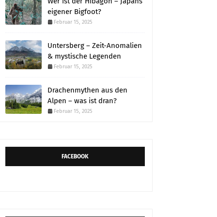
Wer ist der Hibagon – Japans
eigener Bigfoot?
Februar 15, 2025
Untersberg – Zeit-Anomalien
& mystische Legenden
Februar 15, 2025
Drachenmythen aus den
Alpen – was ist dran?
Februar 15, 2025
FACEBOOK