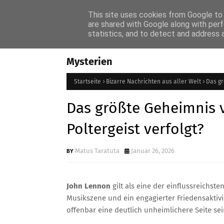
Home
Unser Uns
Contact
This site uses cookies from Google to d
are shared with Google along with perf
statistics, and to detect and address 
Internetmagazin über
Hom
Mysterien
Startseite
Bizarre Nachrichten aus aller Welt
Das gr
Das größte Geheimnis 
Poltergeist verfolgt?
Matus Taratuta
Januar 26, 2026
John Lennon
gilt als eine der einflussreichst
Musikszene und ein engagierter Friedensaktivis
offenbar eine deutlich unheimlichere Seite se