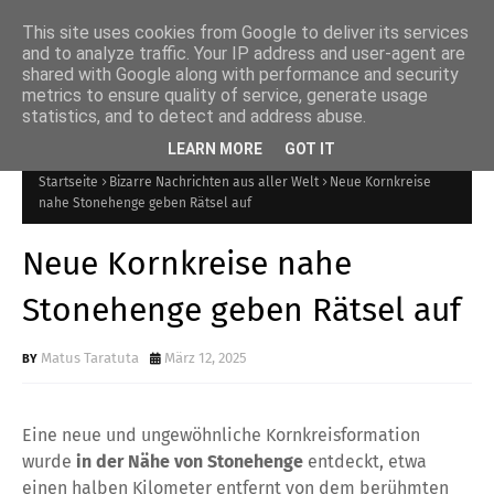
This site uses cookies from Google to deliver its services
and to analyze traffic. Your IP address and user-agent are
shared with Google along with performance and security
Internetmagazin über
metrics to ensure quality of service, generate usage
statistics, and to detect and address abuse.
Mysterien
LEARN MORE
GOT IT
Startseite
Bizarre Nachrichten aus aller Welt
Neue Kornkreise
nahe Stonehenge geben Rätsel auf
Neue Kornkreise nahe
Stonehenge geben Rätsel auf
Matus Taratuta
März 12, 2025
Eine neue und ungewöhnliche Kornkreisformation
wurde
in der Nähe von Stonehenge
entdeckt, etwa
einen halben Kilometer entfernt von dem berühmten