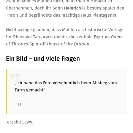
Zwar gelang es Matilda nicht, dauerhaft die Macht zu
übernehmen, doch ihr Sohn
Heinrich II.
bestieg später den
Thron und begründete das mächtige Haus Plantagenet.
Nicht wenige glauben, dass Matilda als historische Vorlage
für Rhaenyra Targaryen diente, die zentrale Figur im
Game
of Thrones
-Spin-off
House of the Dragon
.
Ein Bild – und viele Fragen
„Ich habe das Foto versehentlich beim Abstieg vom
Turm gemacht“
erzählt Lewy.