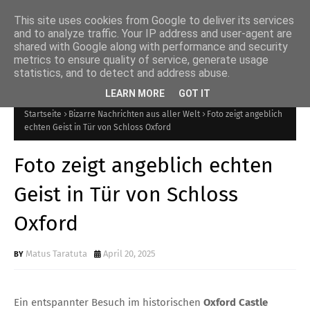
This site uses cookies from Google to deliver its services
and to analyze traffic. Your IP address and user-agent are
shared with Google along with performance and security
Internetmagazin über
metrics to ensure quality of service, generate usage
statistics, and to detect and address abuse.
Mysterien
LEARN MORE
GOT IT
Startseite
Bizarre Nachrichten aus aller Welt
Foto zeigt angeblich
echten Geist in Tür von Schloss Oxford
Foto zeigt angeblich echten
Geist in Tür von Schloss
Oxford
Matus Taratuta
April 20, 2025
Ein entspannter Besuch im historischen
Oxford Castle