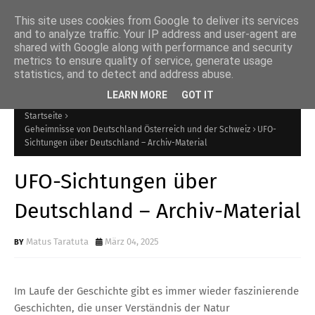
This site uses cookies from Google to deliver its services
and to analyze traffic. Your IP address and user-agent are
shared with Google along with performance and security
Internetmagazin über
metrics to ensure quality of service, generate usage
statistics, and to detect and address abuse.
Mysterien
LEARN MORE
GOT IT
Startseite
Geheimnisse von Deutschland Österreich und der Schweiz
UFO-
Sichtungen über Deutschland – Archiv-Material
UFO-Sichtungen über
Deutschland – Archiv-Material
Matus Taratuta
März 04, 2025
Im Laufe der Geschichte gibt es immer wieder faszinierende
Geschichten, die unser Verständnis der Natur